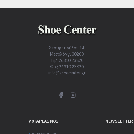
Σταυροπούλου 14,
Μεσολόγγι,30200
Τηλ:26310 23820
Φαξ:26310 23820
info@shoecenter.gr
ΛΟΓΑΡΙΑΣΜΌΣ
NEWSLETTER
Λογαριασμός