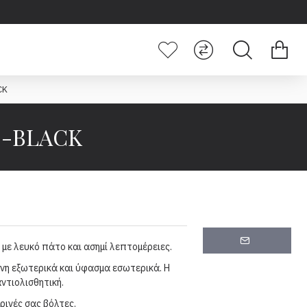
CK
0-BLACK
με λευκό πάτο και ασημί λεπτομέρειες.
η εξωτερικά και ύφασμα εσωτερικά. Η
ντιολισθητική.
ρινές σας βόλτες.