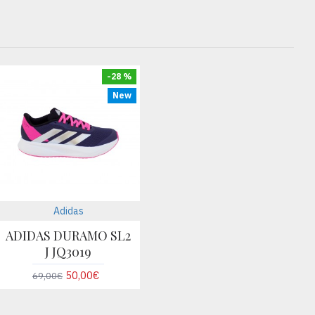
-28 %
New
Adidas
ADIDAS DURAMO SL2
J JQ3019
50,00€
69,00€