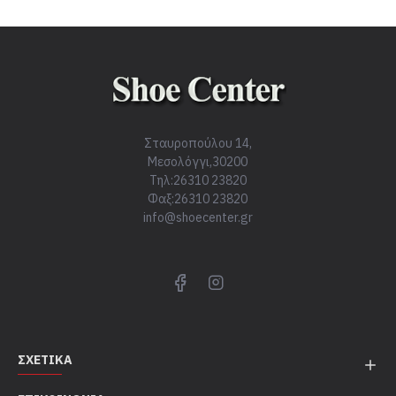
Σταυροπούλου 14,
Μεσολόγγι,30200
Τηλ:26310 23820
Φαξ:26310 23820
info@shoecenter.gr
ΣΧΕΤΙΚΆ