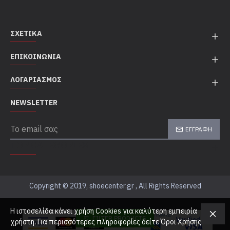
ΣΧΕΤΙΚΆ
ΕΠΙΚΟΙΝΩΝΊΑ
ΛΟΓΑΡΙΑΣΜΌΣ
NEWSLETTER
ΕΓΓΡΑΦΉ
TOP CATEGORIES
Copyright © 2019, shoecenter.gr , All Rights Reserved
Η ιστοσελίδα κάνει χρήση Cookies για καλύτερη εμπειρία
FILTER PRODUCTS
χρήστη. Για περισσότερες πληροφορίες δείτε Όροι Χρήσης