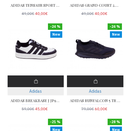
ADIDAS TENSAUR SPORT 2 GW6425
ADIDAS GRAND COURT 2.0 K GY2578
49,00€
40,00€
49,00€
40,00€
-24 %
-24 %
New
New
Adidas
Adidas
ADIDAS BREAKBASE J JP9296
ADIDAS RUNFALCON 5 TR JP5916
59,00€
45,00€
79,00€
60,00€
-21 %
-28 %
New
New