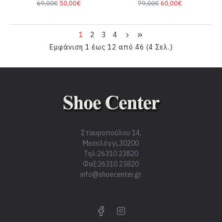
69,00€
50,00€
79,00€
60,00€
1
2
3
4
Εμφάνιση 1 έως 12 από 46 (4 Σελ.)
Σταυροπούλου 14,
Μεσολόγγι,30200
Τηλ:26310 23820
Φαξ:26310 23820
info@shoecenter.gr