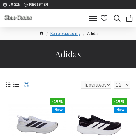
LOGIN
REGISTER
Κατασκευαστής
Adidas
Adidas
-19 %
-19 %
New
New