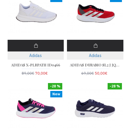
Adidas
Adidas
ADIDAS X-PLRPATH ID0466
ADIDAS DURAMO SL2 J JQ3021
89,00€
70,00€
69,00€
50,00€
-28 %
-28 %
New