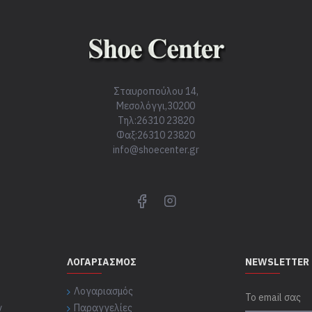
Σταυροπούλου 14,
Μεσολόγγι,30200
Τηλ:26310 23820
Φαξ:26310 23820
info@shoecenter.gr
ΛΟΓΑΡΙΑΣΜΌΣ
NEWSLETTER
Λογαριασμός
ν
Παραγγελίες