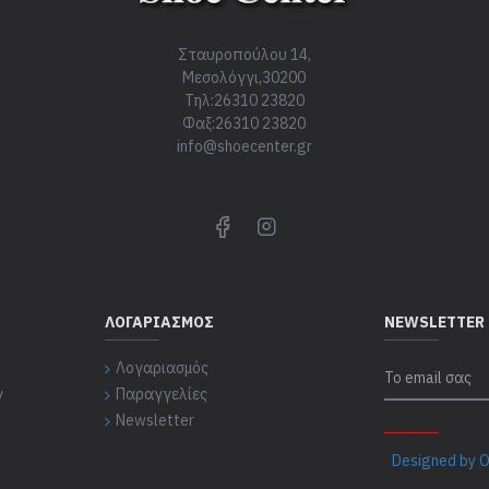
Σταυροπούλου 14,
Μεσολόγγι,30200
Τηλ:26310 23820
Φαξ:26310 23820
info@shoecenter.gr
ΛΟΓΑΡΙΑΣΜΌΣ
NEWSLETTER
Λογαριασμός
ν
Παραγγελίες
TOP CATE
Newsletter
Designed by O