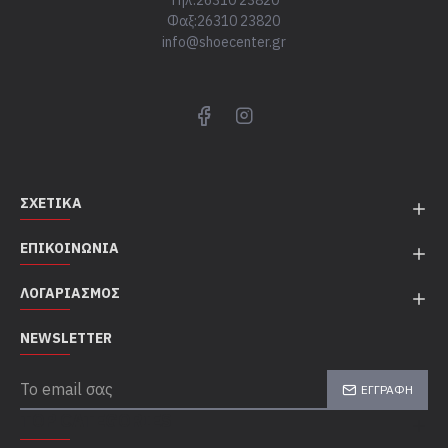
Τηλ:26310 23820
Φαξ:26310 23820
info@shoecenter.gr
ΣΧΕΤΙΚΆ
ΕΠΙΚΟΙΝΩΝΊΑ
ΛΟΓΑΡΙΑΣΜΌΣ
NEWSLETTER
ΕΓΓΡΑΦΉ
TOP CATEGORIES