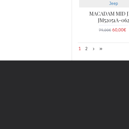
Jeep
MACADAM MID J
JM52051A-06
60,00€
79,00€
1
2