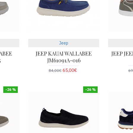
Jeep
LABEE
JEEP KAUAI WALLABEE
JEEP JE
5
JM61091A-016
65,00€
84,00€
69
-26 %
-26 %