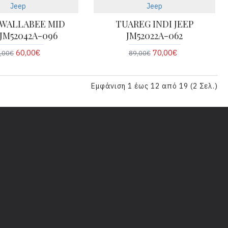
Jeep
Jeep
 WALLABEE MID
TUAREG INDI JEEP
 JM52042A-096
JM52022A-062
60,00€
70,00€
,00€
89,00€
Εμφάνιση 1 έως 12 από 19 (2 Σελ.)