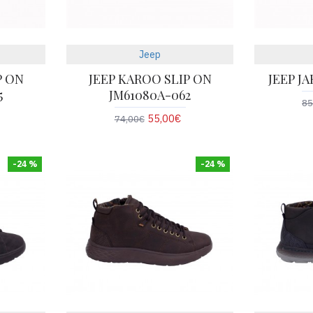
Jeep
P ON
JEEP KAROO SLIP ON
JEEP JA
5
JM61080A-062
85
55,00€
74,00€
-24 %
-24 %