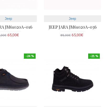
Jeep
Jeep
RA JM61020A-016
JEEP JARA JM61020A-036
65,00€
65,00€
,00€
85,00€
-24 %
-21 %