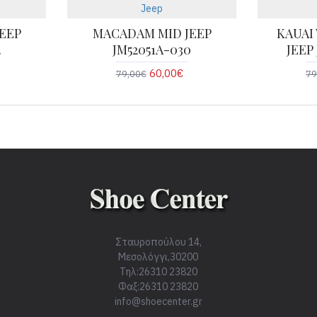
Jeep
EEP
MACADAM MID JEEP
KAUAI
2
JM52051A-030
JEEP
60,00€
79,00€
79
Σταυροπούλου 14,
Μεσολόγγι,30200
Τηλ:26310 23820
Φαξ:26310 23820
info@shoecenter.gr