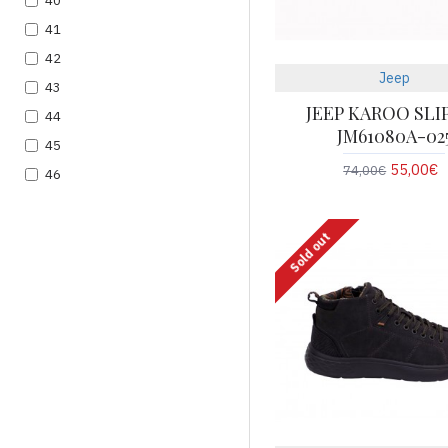
40
41
42
Jeep
43
JEEP KAROO SLI
44
JM61080A-02
45
55,00€
74,00€
46
Sold out