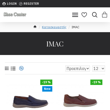
LOGIN
REGISTER
Κατασκευαστής
IMAC
IMAC
-19 %
-19 %
New