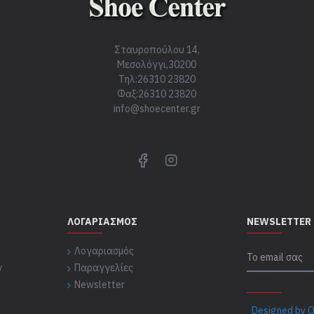
Σταυροπούλου 14,
Μεσολόγγι,30200
Τηλ:26310 23820
Φαξ:26310 23820
info@shoecenter.gr
ΛΟΓΑΡΙΑΣΜΌΣ
NEWSLETTER
Λογαριασμός
ν
Παραγγελίες
TOP CATE
Newsletter
Designed by O