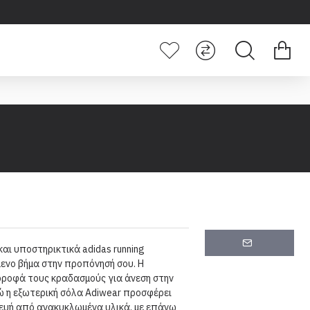
7
αι υποστηρικτικά adidas running
μενο βήμα στην προπόνησή σου. Η
ροφά τους κραδασμούς για άνεση στην
ώ η εξωτερική σόλα Adiwear προσφέρει
ευή από ανακυκλωμένα υλικά, με επάνω