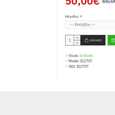
50,00€
65,0
Μέγεθος
ΚΑΛΆΘΙ
Stock:
In Stock
Model:
ID2707
SKU:
ID2707