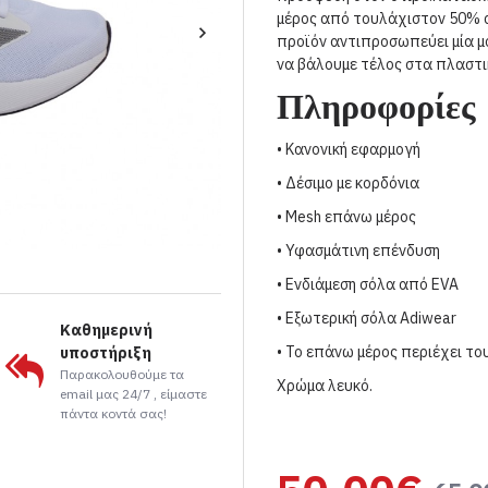
μέρος από τουλάχιστον 50% 
προϊόν αντιπροσωπεύει μία μ
να βάλουμε τέλος στα πλαστ
Πληροφορίες
• Κανονική εφαρμογή
• Δέσιμο με κορδόνια
• Mesh επάνω μέρος
• Υφασμάτινη επένδυση
• Ενδιάμεση σόλα από EVA
• Εξωτερική σόλα Adiwear
Καθημερινή
• Το επάνω μέρος περιέχει τ
υποστήριξη
Παρακολουθούμε τα
Χρώμα λευκό.
email μας 24/7 , είμαστε
πάντα κοντά σας!