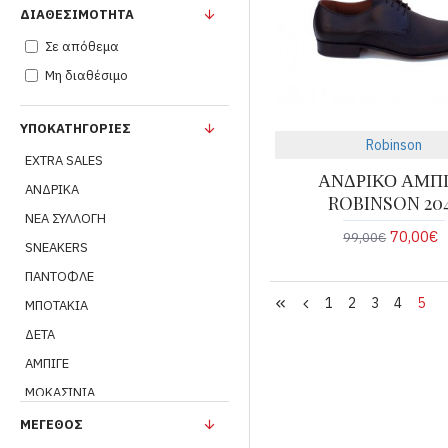
ΔΙΑΘΕΣΙΜΌΤΗΤΑ
Σε απόθεμα
Μη διαθέσιμο
ΥΠΟΚΑΤΗΓΟΡΊΕΣ
Robinson
EXTRA SALES
ΑΝΔΡΙΚΟ ΑΜΠ
ΑΝΔΡΙΚΑ
ROBINSON 20
ΝΕΑ ΣΥΛΛΟΓΗ
70,00€
99,00€
SNEAKERS
ΠΑΝΤΟΦΛΕ
1
2
3
4
5
ΜΠΟΤΑΚΙΑ
ΔΕΤΑ
ΑΜΠΙΓΕ
ΜΟΚΑΣΙΝΙΑ
ΙΣΤΙΟΠΛΟΙΚΑ
ΜΈΓΕΘΟΣ