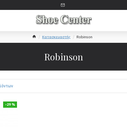
Κατασκευαστής
Robinson
Robinson
οϊόντων
-29 %