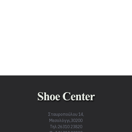
Σταυροπούλου 14,
Μεσολόγγι,30200
Τηλ:26310 23820