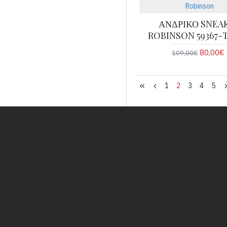
Robinson
ΑΝΔΡΙΚΟ SNEA
ROBINSON 59367-
80,00€
109,00€
1
2
3
4
5