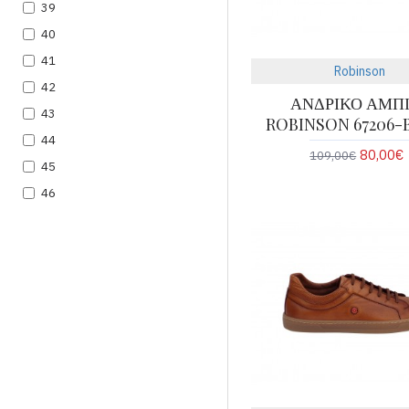
39
40
41
Robinson
42
ΑΝΔΡΙΚΟ ΑΜΠ
43
ROBINSON 67206-
44
80,00€
109,00€
45
46