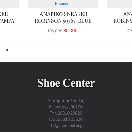
Robinson
KER
ΑΝΔΡΙΚΟ SNEAKER
ΑΝ
TAMPA
ROBINSON 59367-BLUE
ROBINS
80,00€
109,00€
99
Σταυροπούλου 14,
Μεσολόγγι,30200
Τηλ:26310 23820
Φαξ:26310 23820
info@shoecenter.gr