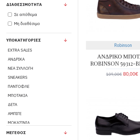
ΔΙΑΘΕΣΙΜΌΤΗΤΑ
Σε απόθεμα
Μη διαθέσιμο
ΥΠΟΚΑΤΗΓΟΡΊΕΣ
Robinson
EXTRA SALES
ΑΝΔΡΙΚΟ ΜΠΟΤ
ΑΝΔΡΙΚΑ
ROBINSON 59312-
ΝΕΑ ΣΥΛΛΟΓΗ
80,00€
109,00€
SNEAKERS
ΠΑΝΤΟΦΛΕ
ΜΠΟΤΑΚΙΑ
ΔΕΤΑ
ΑΜΠΙΓΕ
ΜΟΚΑΣΙΝΙΑ
ΙΣΤΙΟΠΛΟΙΚΑ
ΜΈΓΕΘΟΣ