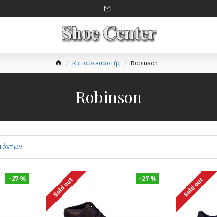
Κατασκευαστής
Robinson
Robinson
οϊόντων
-27 %
-27 %
Sold out
Sold out