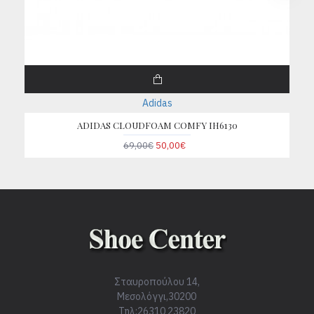
Adidas
ADIDAS CLOUDFOAM COMFY IH6130
69,00€
50,00€
Σταυροπούλου 14,
Μεσολόγγι,30200
Τηλ:26310 23820