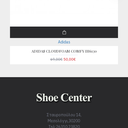
Adidas
ADIDAS CLOUDFOAM COMFY IH6130
69,00€
50,00€
Σταυροπούλου 14,
Μεσολόγγι,30200
Τηλ:26310 23820