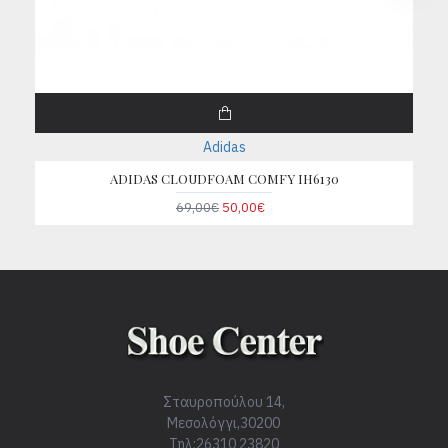
Adidas
ADIDAS CLOUDFOAM COMFY IH6130
69,00€
50,00€
Σταυροπούλου 14,
Μεσολόγγι,30200
Τηλ:26310 23820