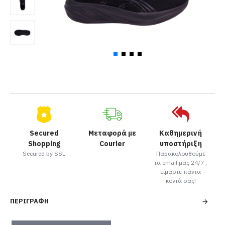
Secured
Μεταφορά με
Καθημερινή
Shopping
Courier
υποστήριξη
Secured by SSL
Παρακολουθούμε
τα email μας 24/7 ,
είμαστε πάντα
κοντά σας!
ΠΕΡΙΓΡΑΦΉ