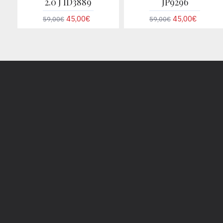
2.0 J ID3889
JP9296
45,00€
45,00€
59,00€
59,00€