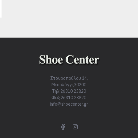
Σταυροπούλου 14,
Μεσολόγγι,30200
Τηλ:26310 23820
Φαξ:26310 23820
info@shoecenter.gr