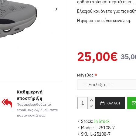
ορθοστασία και περπάτημα.
.
Ελαφρύ και άνετο για τις καθ
Η φόρμα του είναι κανονική.
25,00€
35,0
Μέγεθος
Καθημερινή
υποστήριξη
ΚΑΛΆΘΙ
Παρακολουθούμε τα
email μας 24/7 , είμαστε
πάντα κοντά σας!
Stock:
In Stock
Model:
L-25108-7
SKU:
L-25108-7