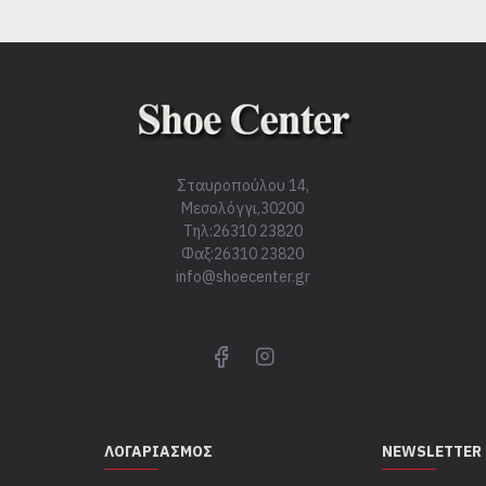
Σταυροπούλου 14,
Μεσολόγγι,30200
Τηλ:26310 23820
Φαξ:26310 23820
info@shoecenter.gr
ΛΟΓΑΡΙΑΣΜΌΣ
NEWSLETTER