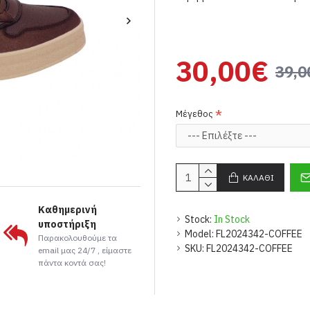
30,00€
39,0
Μέγεθος
ΚΑΛΆΘΙ
Καθημερινή
Stock:
In Stock
υποστήριξη
Model:
FL2024342-COFFEE
Παρακολουθούμε τα
SKU:
FL2024342-COFFEE
email μας 24/7 , είμαστε
πάντα κοντά σας!