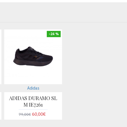
-24 %
Adidas
ADIDAS DURAMO SL
M IE7261
60,00€
79,00€