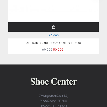
Adidas
ADIDAS CLOUDFOAM COMFY IH6130
69,00€
50,00€
Σταυροπούλου 14,
Μεσολόγγι,30200
Τηλ:26310 23820