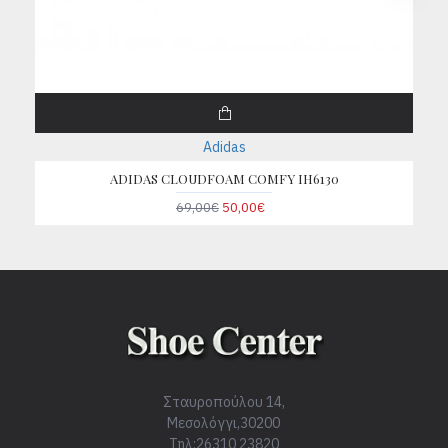
Adidas
ADIDAS CLOUDFOAM COMFY IH6130
69,00€
50,00€
Σταυροπούλου 14,
Μεσολόγγι,30200
Τηλ:26310 23820