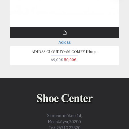
Adidas
ADIDAS CLOUDFOAM COMFY IH6130
69,00€
50,00€
Σταυροπούλου 14,
Μεσολόγγι,30200
Τηλ:26310 23820