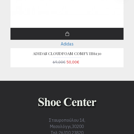
Adidas
ADIDAS CLOUDFOAM COMFY IH6130
69,00€
50,00€
Σταυροπούλου 14,
Μεσολόγγι,30200
Τηλ:26310 23820