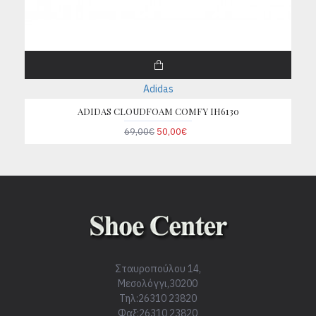
Adidas
ADIDAS CLOUDFOAM COMFY IH6130
69,00€
50,00€
Σταυροπούλου 14,
Μεσολόγγι,30200
Τηλ:26310 23820
Φαξ:26310 23820