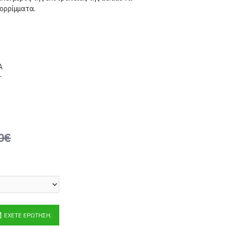
ορρίμματα.
A
r
0€
ΈΧΕΤΕ ΕΡΏΤΗΣΗ;