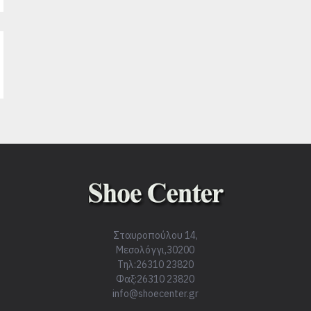
Σταυροπούλου 14,
Μεσολόγγι,30200
Τηλ:26310 23820
Φαξ:26310 23820
info@shoecenter.gr