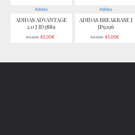
Adidas
Adidas
ADIDAS ADVANTAGE
ADIDAS BREAKBASE J
2.0 J ID3889
JP9296
45,00€
45,00€
59,00€
59,00€