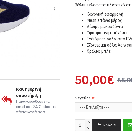
βάλει τέλος στα πλαστικά απ
Κανονική εφαρμογή
Mesh επάνω μέρος
Δέσιμο με κορδόνια
Υφασμάτινη επένδυση
Ενδιάμεση σόλα από EV
Εξωτερική σόλα Adiwea
Χρώμα: μπλε.
50,00€
65,0
Καθημερινή
υποστήριξη
Μέγεθος
Παρακολουθούμε τα
email μας 24/7 , είμαστε
πάντα κοντά σας!
ΚΑΛΆΘΙ