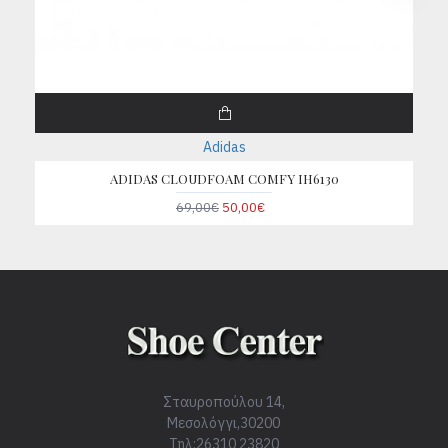
Adidas
ADIDAS CLOUDFOAM COMFY IH6130
69,00€
50,00€
Σταυροπούλου 14,
Μεσολόγγι,30200
Τηλ:26310 23820