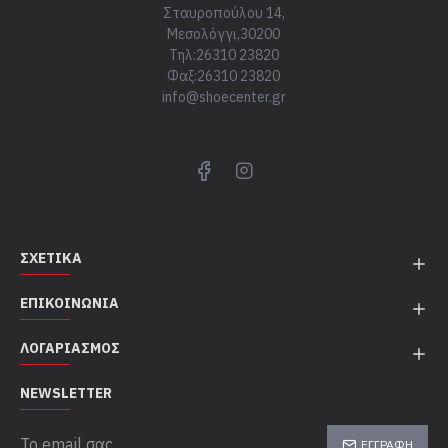
Σταυροπούλου 14,
Μεσολόγγι,30200
Τηλ:26310 23820
Φαξ:26310 23820
info@shoecenter.gr
ΣΧΕΤΙΚΆ
ΕΠΙΚΟΙΝΩΝΊΑ
ΛΟΓΑΡΙΑΣΜΌΣ
NEWSLETTER
ΕΓΓΡΑΦΉ