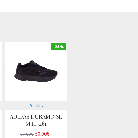
-24 %
Adidas
ADIDAS DURAMO SL
M IE7261
60,00€
79,00€