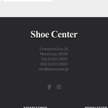
Σταυροπούλου 14,
Μεσολόγγι,30200
Τηλ:26310 23820
Φαξ:26310 23820
info@shoecenter.gr