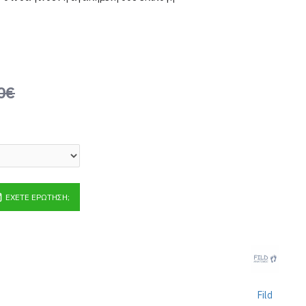
0€
ΈΧΕΤΕ ΕΡΏΤΗΣΗ;
Fild