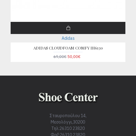
Adidas
ADIDAS CLOUDFOAM COMFY IH6130
69,00€
50,00€
Σταυροπούλου 14,
Μεσολόγγι,30200
Τηλ:26310 23820
Φαξ:26310 23820