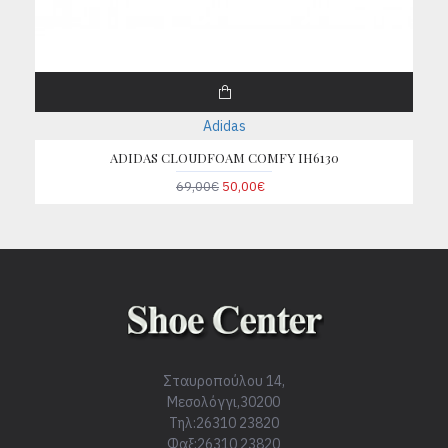
Adidas
ADIDAS CLOUDFOAM COMFY IH6130
69,00€
50,00€
Σταυροπούλου 14,
Μεσολόγγι,30200
Τηλ:26310 23820
Φαξ:26310 23820