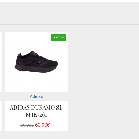
-24 %
Adidas
ADIDAS DURAMO SL
M IE7261
60,00€
79,00€