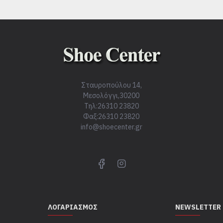
Σταυροπούλου 14,
Μεσολόγγι,30200
Τηλ:26310 23820
Φαξ:26310 23820
info@shoecenter.gr
ΛΟΓΑΡΙΑΣΜΌΣ
NEWSLETTER