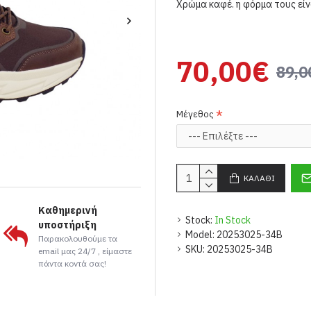
Χρώμα καφέ. η φόρμα τους είν
70,00€
89,0
Μέγεθος
ΚΑΛΆΘΙ
Καθημερινή
Stock:
In Stock
υποστήριξη
Model:
20253025-34B
Παρακολουθούμε τα
SKU:
20253025-34B
email μας 24/7 , είμαστε
πάντα κοντά σας!