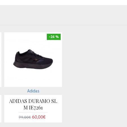
-24 %
Adidas
ADIDAS DURAMO SL
M IE7261
60,00€
79,00€