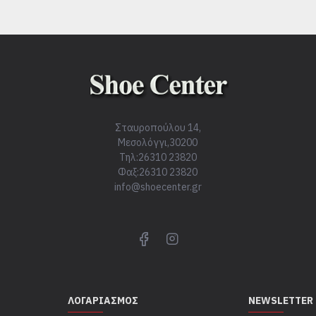
Σταυροπούλου 14,
Μεσολόγγι,30200
Τηλ:26310 23820
Φαξ:26310 23820
info@shoecenter.gr
ΛΟΓΑΡΙΑΣΜΌΣ
NEWSLETTER