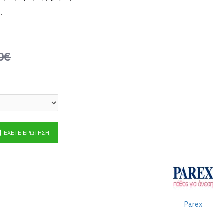
.
0€
ΈΧΕΤΕ ΕΡΏΤΗΣΗ;
Parex