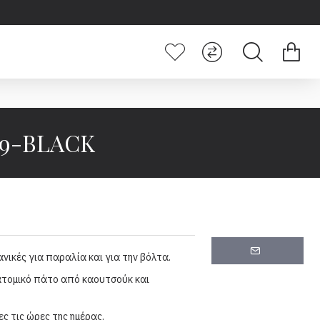
29-BLACK
νικές για παραλία και για την βόλτα.
ατομικό πάτο από καουτσούκ και
ς τις ώρες της ημέρας.