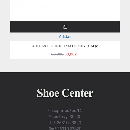
Adidas
ADIDAS CLOUDFOAM COMFY IH6130
69,00€
50,00€
Σταυροπούλου 14,
Μεσολόγγι,30200
Τηλ:26310 23820
Φαξ:26310 23820