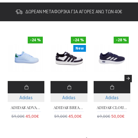
ΔΩΡΕΆΝ ΜΕΤΑΦΟΡΙΚΆ ΓΙΑ ΑΓΟΡΈΣ ΆΝΩ ΤΩΝ 40€
-24 %
-24 %
-28 %
New
Adidas
Adidas
Adidas
ADIDAS ADVANTAGE 2.0 J ID3889
ADIDAS BREAKBASE J JP9296
ADIDAS CLOUDFOAM COMFY IH6130
59,00€
45,00€
59,00€
45,00€
69,00€
50,00€