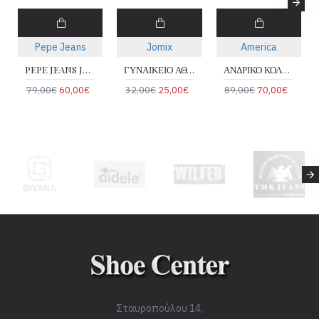
Pepe Jeans
Jomix
America
PEPE JEANS JOE BASIC PMS00048-595
ΓΥΝΑΙΚΕΙΟ ΑΘΛΗΤΙΚΟ JOMIX LXD369-3
ΑΝΔΡΙΚΟ ΚΟΛΕΓΙΑΚΟ AMERICA 4000G-MPORNTO
79,00€
60,00€
32,00€
25,00€
89,00€
70,00€
Σταυροπούλου 14,