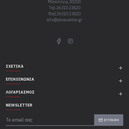
Μεσολόγγι,30200
Τηλ:26310 23820
Φαξ:26310 23820
info@shoecenter.gr
ΣΧΕΤΙΚΆ
ΕΠΙΚΟΙΝΩΝΊΑ
ΛΟΓΑΡΙΑΣΜΌΣ
NEWSLETTER
ΕΓΓΡΑΦΉ
TOP CATEGORIES