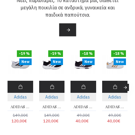
Νέες παραλαβές. Το κατάστημά μας διαθέτει
μεγάλη ποικιλία σε ανδρικά, γυναικεία και
παιδικά παπούτσια.
-19 %
-19 %
-18 %
-18 %
New
New
New
New
Adidas
Adidas
Adidas
Adidas
ADIDAS SUPERNOVA GLIDE M KK3617
ADIDAS SUPERNOVA GLIDE M HQ7560
ADIDAS TENSAUR SPORT 2 GW6425
ADIDAS GRAND COURT 2.0 K GY2578
149,00€
149,00€
49,00€
49,00€
120,00€
120,00€
40,00€
40,00€