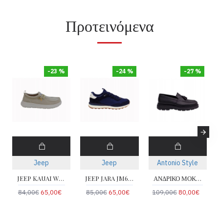
Προτεινόμενα
-23 %
-24 %
-27 %
Jeep
Jeep
Antonio Style
JEEP KAUAI WALLABEE JM61091A-025
JEEP JARA JM61020A-016
ΑΝΔΡΙΚΟ ΜΟΚΑΣΙΝΙ ANTONIO 2402-BLACK
84,00€
65,00€
85,00€
65,00€
109,00€
80,00€