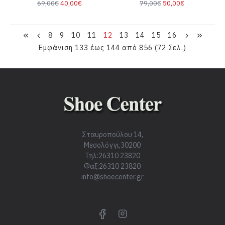
69,00€
40,00€
79,00€
50,00€
8
9
10
11
12
13
14
15
16
Εμφάνιση 133 έως 144 από 856 (72 Σελ.)
Σταυροπούλου 14,
Μεσολόγγι,30200
Τηλ:26310 23820
Φαξ:26310 23820
info@shoecenter.gr