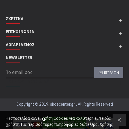
ΣΧΕΤΙΚΆ
ΕΠΙΚΟΙΝΩΝΊΑ
ΛΟΓΑΡΙΑΣΜΌΣ
NEWSLETTER
ΕΓΓΡΑΦΉ
TOP CATEGORIES
Copyright © 2019, shoecenter.gr , All Rights Reserved
Η ιστοσελίδα κάνει χρήση Cookies για καλύτερη εμπειρία
FILTER PRODUCTS
χρήστη. Για περισσότερες πληροφορίες δείτε Όροι Χρήσης