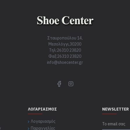
Σταυροπούλου 14,
Μεσολόγγι,30200
Τηλ:26310 23820
Φαξ:26310 23820
info@shoecenter.gr
ΛΟΓΑΡΙΑΣΜΌΣ
NEWSLETTER
Λογαριασμός
ν
Παραγγελίες