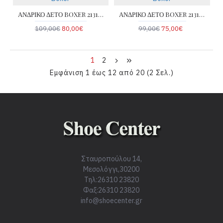
ΑΝΔΡΙΚΟ ΔΕΤΟ BOXER 21318-TAMPA
ΑΝΔΡΙΚΟ ΔΕΤΟ BOXER 21314-TAMPA
109,00€
80,00€
99,00€
75,00€
1
2
Εμφάνιση 1 έως 12 από 20 (2 Σελ.)
Σταυροπούλου 14,
Μεσολόγγι,30200
Τηλ:26310 23820
Φαξ:26310 23820
info@shoecenter.gr