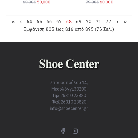
69,00€
50,00€
79,00€
60,00€
64
65
66
67
68
69
70
71
72
Εμφάνιση 805 έως 816 από 895 (75 Σελ.)
Σταυροπούλου 14,
Μεσολόγγι,30200
Τηλ:26310 23820
Φαξ:26310 23820
info@shoecenter.gr