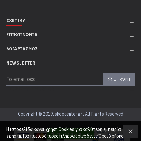
ΣΧΕΤΙΚΆ
ΕΠΙΚΟΙΝΩΝΊΑ
ΛΟΓΑΡΙΑΣΜΌΣ
NEWSLETTER
ΕΓΓΡΑΦΉ
TOP CATEGORIES
Copyright © 2019, shoecenter.gr , All Rights Reserved
Η ιστοσελίδα κάνει χρήση Cookies για καλύτερη εμπειρία
FILTER PRODUCTS
χρήστη. Για περισσότερες πληροφορίες δείτε Όροι Χρήσης