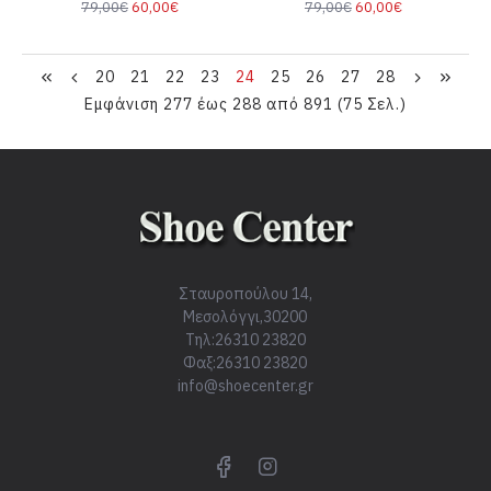
79,00€
60,00€
79,00€
60,00€
20
21
22
23
24
25
26
27
28
Εμφάνιση 277 έως 288 από 891 (75 Σελ.)
Σταυροπούλου 14,
Μεσολόγγι,30200
Τηλ:26310 23820
Φαξ:26310 23820
info@shoecenter.gr