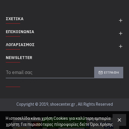
ΣΧΕΤΙΚΆ
ΕΠΙΚΟΙΝΩΝΊΑ
ΛΟΓΑΡΙΑΣΜΌΣ
NEWSLETTER
ΕΓΓΡΑΦΉ
TOP CATEGORIES
Copyright © 2019, shoecenter.gr , All Rights Reserved
Η ιστοσελίδα κάνει χρήση Cookies για καλύτερη εμπειρία
FILTER PRODUCTS
χρήστη. Για περισσότερες πληροφορίες δείτε Όροι Χρήσης