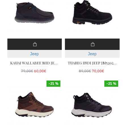
Jeep
Jeep
KAUAI WALLABEE MID JEEP JM52042A-096
TUAREG INDI JEEP JM52022A-062
79,00€
60,00€
89,00€
70,00€
-21 %
-21 %